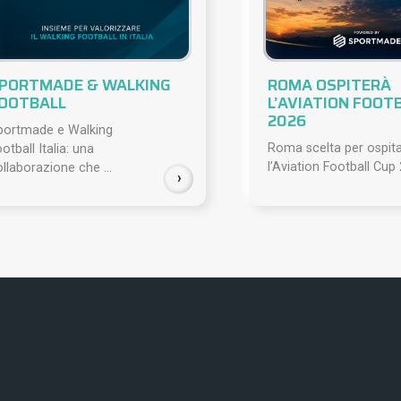
PORTMADE & WALKING
ROMA OSPITERÀ
OOTBALL
L’AVIATION FOOT
2026
portmade e Walking
Roma scelta per ospit
otball Italia: una
l’Aviation Football Cup 
llaborazione che ...
›