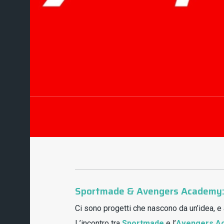
Sportmade & Avengers Academy: l
Ci sono progetti che nascono da un’idea, e
L’incontro tra
Sportmade
e l’
Avengers A