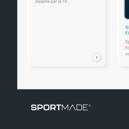
insieme per la 10...
S
F
S
Fo
co
›