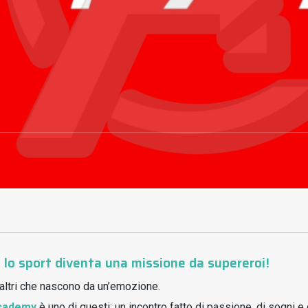
o sport diventa una missione da supereroi!
 altri che nascono da un’emozione.
cademy
è uno di questi: un incontro fatto di passione, di sogni e d