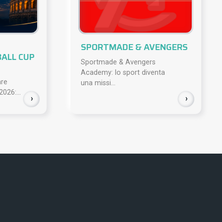
SPORTMADE & AVENGERS
BALL CUP
Sportmade & Avengers
Academy: lo sport diventa
are
una missi...
2026:...
›
›