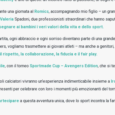
ante una giornata al
Romics
, accompagnando mio figlio – un gran
Valeria
Spadoni, due professionisti straordinari che hanno sapu
egnare ai bambini i veri valori della vita e dello sport.
rtita, ogni abbraccio e ogni sorriso diventano parte di una grande
rs, vogliamo trasmettere ai giovani atleti – ma anche a genitori, 
 il rispetto, la collaborazione, la fiducia e il fair play.
ile
, con il torneo
Sportmade Cup – Avengers Edition
, che si 
coli calciatori vivranno un’esperienza indimenticabile insieme a
Ir
presenti per celebrare con loro i momenti più emozionanti del tor
artecipare
a questa avventura unica, dove lo sport incontra la fan