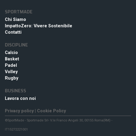
SPORTMADE
Chi Siamo
ImpattoZero: Vivere Sostenibile
Contatti
DISCIPLINE
Calcio
Basket
Padel
Volley
Rugby
BUSINESS
Lavora con noi
Privacy policy
|
Cookie Policy
©SportMade - Sportmade Srl- V.le Franco Angeli 30, 00155 Roma(RM) -
IT15272221001