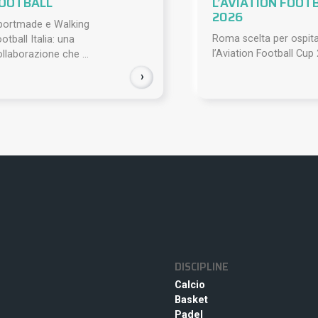
OOTBALL
L’AVIATION FOOT
2026
portmade e Walking
Roma scelta per ospit
otball Italia: una
l’Aviation Football Cup 
llaborazione che ...
›
DISCIPLINE
Calcio
Basket
Padel