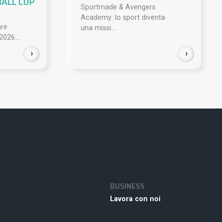
BALL CUP
Sportmade & Avengers
Academy: lo sport diventa
are
una missi...
2026:...
›
›
BUSINESS
Lavora con noi