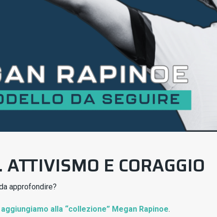
 ATTIVISMO E CORAGGIO
 da approfondire?
i
aggiungiamo alla “collezione” Megan Rapinoe
.