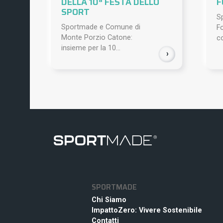
DELLA 10ª FESTA DELLO
F
SPORT
S
Sportmade e Comune di
Fo
Monte Porzio Catone:
co
insieme per la 10...
›
SPORTMADE
Chi Siamo
ImpattoZero: Vivere Sostenibile
Contatti