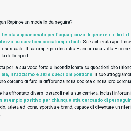
.
egan Rapinoe un modello da seguire?
tivista appassionata per l’uguaglianza di genere e i diritti
zza su questioni sociali importanti.
Si è schierata apertame
nto sessuale. Il suo impegno dimostra – ancora una volta – come
 là dello sport.
ta per la sua voce forte e incondizionata su questioni che ritien
ale, il razzismo e altre questioni politiche
. Il suo atteggiam
he cercano di fare la differenza nella società e nella loro cerchia
ha affrontato diversi ostacoli nella sua carriera, inclusi infortuni
 esempio positivo per chiunque stia cercando di perseguire i
mondo, atleta ed icona, sportiva e brand, capace di diventare un ri
.