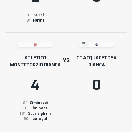
3
Stissi
8
Farina
ATLETICO
CC ACQUACETOSA
VS
MONTEPORZIO BIANCA
BIANCA
4
0
8
Ciminozzi
10
Ciminozzi
18
Spuricigliani
20
autogol