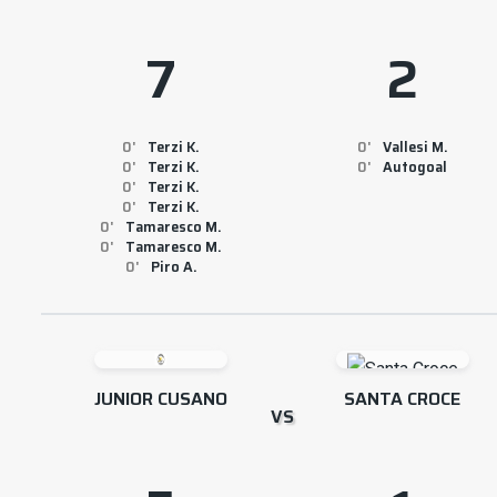
7
2
0
Terzi K.
0
Vallesi M.
0
Terzi K.
0
Autogoal
0
Terzi K.
0
Terzi K.
0
Tamaresco M.
0
Tamaresco M.
0
Piro A.
JUNIOR CUSANO
SANTA CROCE
VS