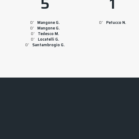
5
1
0
Mangone G.
0
Petucco N.
0
Mangone G.
0
Tedesco M.
0
Locatelli G.
0
Santambrogio G.