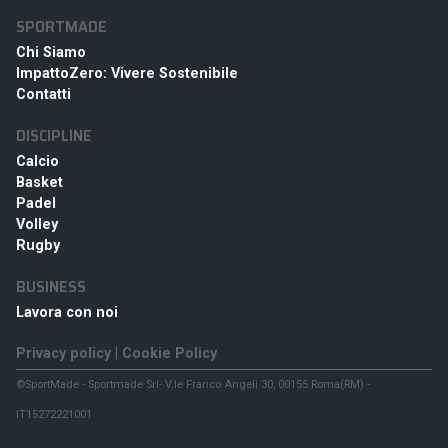
SPORTMADE
Chi Siamo
ImpattoZero: Vivere Sostenibile
Contatti
DISCIPLINE
Calcio
Basket
Padel
Volley
Rugby
BUSINESS
Lavora con noi
Privacy policy
|
Cookie Policy
©SportMade - Sportmade Srl- V.le Franco Angeli 30, 00155 Roma(RM) -
IT15272221001