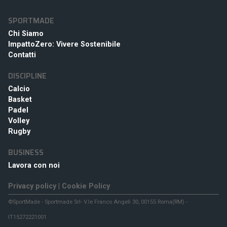
SPORTMADE
Chi Siamo
ImpattoZero: Vivere Sostenibile
Contatti
DISCIPLINE
Calcio
Basket
Padel
Volley
Rugby
BUSINESS
Lavora con noi
Privacy policy
|
Cookie Policy
©SportMade - Sportmade Srl- V.le Franco Angeli 30, 00155 Roma(RM) -
IT15272221001