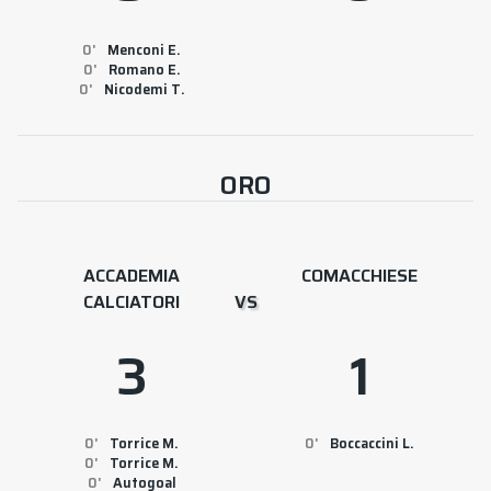
0
Menconi E.
0
Romano E.
0
Nicodemi T.
ORO
ACCADEMIA
COMACCHIESE
CALCIATORI
VS
3
1
0
Torrice M.
0
Boccaccini L.
0
Torrice M.
0
Autogoal