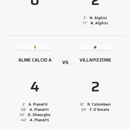
0
2
3
N. Alghisi
17
N. Alghisi
ALME CALCIO A
VILLAPIZZONE
VS
4
2
2
A. Pianetti
12
R. Colombani
28
A. Pianetti
29
F. D'Amato
32
D. Gheorghe
40
A. Pianetti